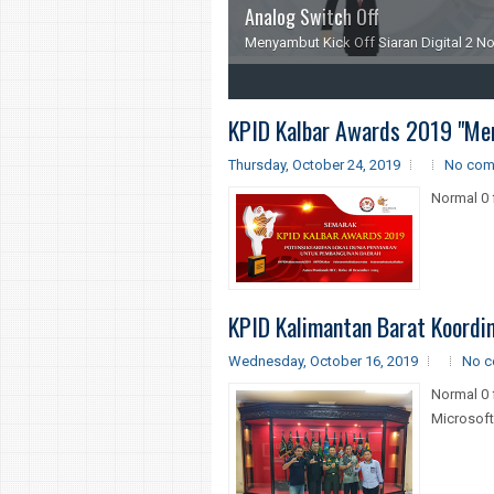
Analog Switch Off
Menyambut Kick Off Siaran Digital 2 
2
3
4
KPID Kalbar Awards 2019 "Meng
Thursday, October 24, 2019
No com
Normal 0 
KPID Kalimantan Barat Koordi
Wednesday, October 16, 2019
No 
Normal 0 
MicrosoftI