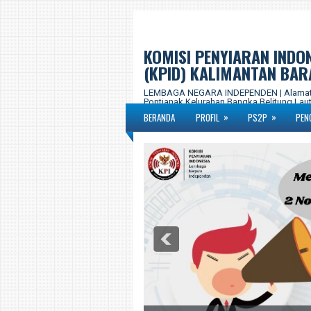
KOMISI PENYIARAN INDO
(KPID) KALIMANTAN BAR
LEMBAGA NEGARA INDEPENDEN | Alamat Ka
Pontianak Kelurahan Bangka Belitung Laut,
577-877 Email : kpid.propkalbar@gmail.c
»
»
BERANDA
PROFIL
PS2P
PEN