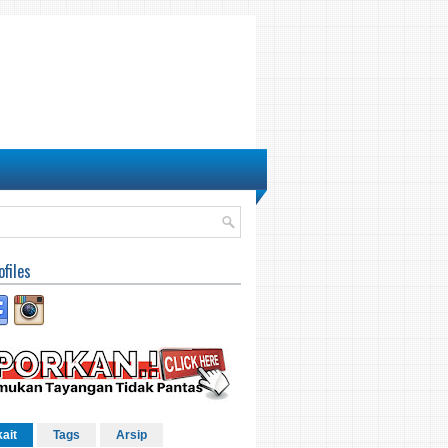
ofiles
kait
Tags
Arsip