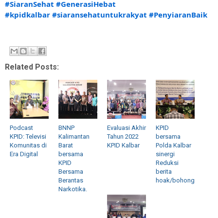
#SiaranSehat
#GenerasiHebat
#kpidkalbar
#siaransehatuntukrakyat
#PenyiaranBaik
Related Posts:
Podcast
BNNP
Evaluasi Akhir
KPID
KPID: Televisi
Kalimantan
Tahun 2022
bersama
Komunitas di
Barat
KPID Kalbar
Polda Kalbar
Era Digital
bersama
sinergi
KPID
Reduksi
Bersama
berita
Berantas
hoak/bohong
Narkotika.