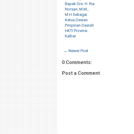
Bapak Drs. H. Ria
Norsan, M.M.,
M.H Sebagai
Ketua Dewan
Pimpinan Daerah
HKTI Provinsi
Kalbar
← Newer Post
0 Comments:
Post a Comment