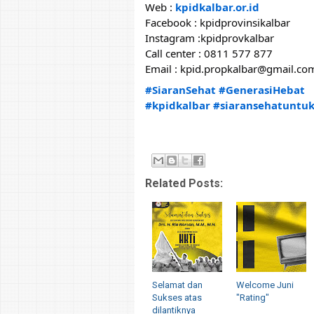
Web :
kpidkalbar.or.id
Facebook : kpidprovinsikalbar
Instagram :kpidprovkalbar
Call center : 0811 577 877
Email : kpid.propkalbar@gmail.co
#SiaranSehat
#GenerasiHebat
#kpidkalbar
#siaransehatuntu
Related Posts:
Selamat dan
Welcome Juni
Sukses atas
"Rating"
dilantiknya