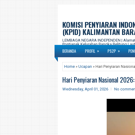
KOMISI PENYIARAN INDO
(KPID) KALIMANTAN BAR
LEMBAGA NEGARA INDEPENDEN | Alamat Ka
Pontianak Kelurahan Bangka Belitung Laut,
577-877 Email : kpid.propkalbar@gmail.c
»
»
BERANDA
PROFIL
PS2P
PEN
Home
»
Ucapan
» Hari Penyiaran Nasion
Hari Penyiaran Nasional 2026:
Wednesday, April 01, 2026
No commen