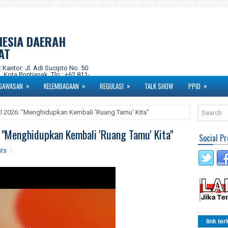
NESIA DAERAH
AT
ntor: Jl. Adi Sucipto No. 50
 Kota Pontianak. Tlp : +62 811-
om Instagram : kpidprovkalbar
»
»
»
»
GAWASAN
KELEMBAGAAN
REGULASI
TALK SHOW
PPID
al 2026: "Menghidupkan Kembali 'Ruang Tamu' Kita"
 "Menghidupkan Kembali 'Ruang Tamu' Kita"
Social Pr
ts
link ter