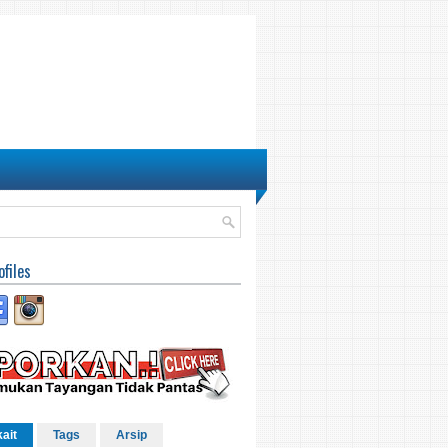
ofiles
kait
Tags
Arsip