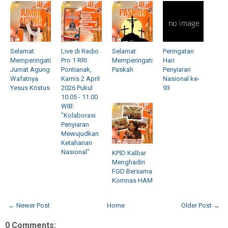
Selamat
Live di Radio
Selamat
Peringatan
Memperingati
Pro 1 RRI
Memperingati
Hari
Jumat Agung
Pontianak,
Paskah
Penyiaran
Wafatnya
Kamis 2 April
Nasional ke-
Yesus Kristus
2026 Pukul
93
10.05 - 11.00
WIB:
"Kolaborasi
Penyiaran
Mewujudkan
Ketahanan
Nasional"
KPID Kalbar
Menghadiri
FGD Bersama
Komnas HAM
← Newer Post
Home
Older Post →
0 Comments: