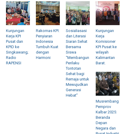
Kunjungan
Rakornas KPI:
Sosialiasasi
Kunjungan
Kerja KPI
Penyiaran
dan Literasi
Kerja
Pusat dan
Indonesia
Siaran Sehat
Komisioner
KPID ke
Tumbuh Kuat
Bersama
KPI Pusat ke
Singkawang;
dengan
Siswa
wilayah
Radio
Harmoni
“Membangun
Kalimantan
RAPENSI
Perilaku
Barat.
Tontotan
Sehat bagi
Remaja untuk
Mewujudkan
Generasi
Hebat”
Musrembang
Pemprov
Kalbar 2025:
Beranda
Depan
Negara dan
Pusat Industri