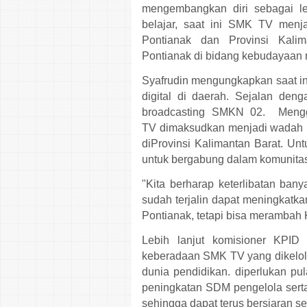
mengembangkan diri sebagai l
belajar, saat ini SMK TV menja
Pontianak dan Provinsi Kalim
Pontianak
di bidang kebudayaan
Syafrudin mengungkapkan saat ini
digital di daerah. Sejalan den
broadcasting SMKN 02. M
eng
TV
dimaksudkan menjadi wadah i
diProvinsi Kalimantan Barat. Un
untuk bergabung dalam komunitas 
"Kita berharap keterlibatan ba
sudah terjalin dapat meningkatk
Pontianak, tetapi bisa merambah K
Lebih lanjut komisioner KPID
keberadaan SMK TV yang dikelola
dunia pendidikan. diperlukan p
peningkatan SDM pengelola sert
sehingga dapat terus bersiaran se