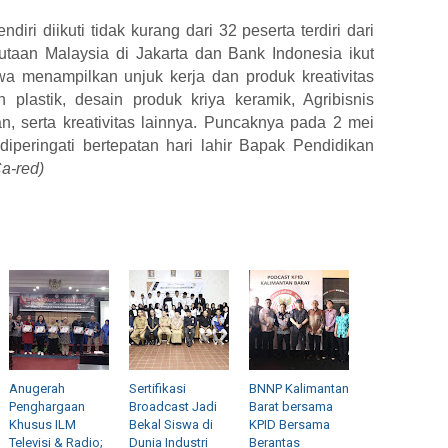
diri diikuti t
idak kurang dari 32 peserta terdiri dari
taan Malaysia di Jakarta dan Bank Indonesia ikut
swa
menampilkan unjuk kerja dan produk kreativitas
 plastik, desain produk kriya keramik, Agribisnis
 serta kreativitas lainnya. Puncaknya pada 2 mei
iperingati bertepatan hari lahir Bapak Pendidikan
a-red)
Anugerah
Sertifikasi
BNNP Kalimantan
Penghargaan
Broadcast Jadi
Barat bersama
Khusus ILM
Bekal Siswa di
KPID Bersama
Televisi & Radio;
Dunia Industri
Berantas