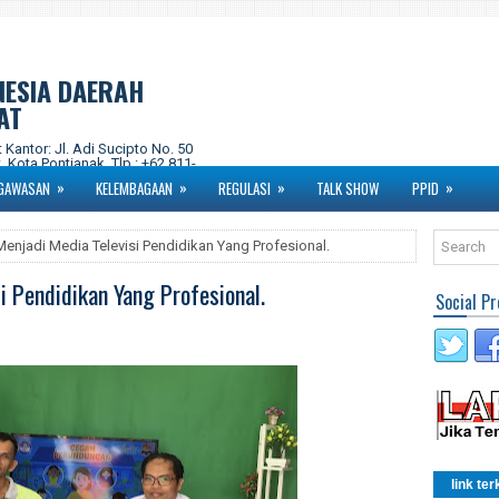
NESIA DAERAH
AT
ntor: Jl. Adi Sucipto No. 50
 Kota Pontianak. Tlp : +62 811-
om Instagram : kpidprovkalbar
»
»
»
»
GAWASAN
KELEMBAGAAN
REGULASI
TALK SHOW
PPID
enjadi Media Televisi Pendidikan Yang Profesional.
 Pendidikan Yang Profesional.
Social Pr
link ter