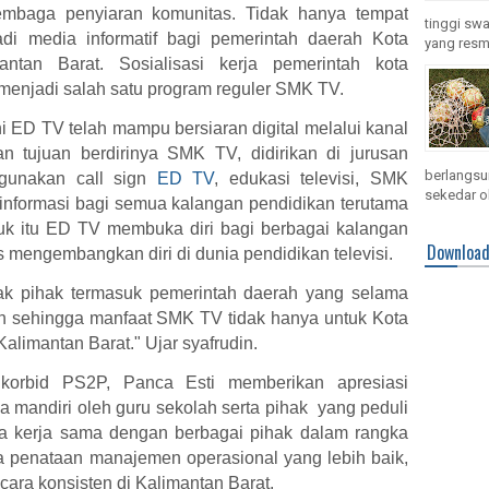
embaga penyiaran komunitas. Tidak hanya tempat
tinggi swa
di media informatif bagi pemerintah daerah Kota
yang resmi
antan Barat. Sosialisasi kerja pemerintah kota
menjadi salah satu program reguler SMK TV.
 ED TV telah mampu bersiaran digital melalui kanal
gan
tujuan berdirinya SMK TV, didirikan di jurusan
berlangsun
gunakan call sign
ED TV
, edukasi televisi, SMK
sekedar ol
nformasi bagi semua kalangan pendidikan terutama
tuk itu ED TV membuka diri bagi berbagai kalangan
Downloa
mengembangkan diri di dunia pendidikan televisi.
nyak pihak termasuk pemerintah daerah yang selama
an sehingga manfaat SMK TV tidak hanya untuk Kota
alimantan Barat." Ujar syafrudin.
 korbid PS2P, Panca Esti memberikan apresiasi
 mandiri oleh guru sekolah serta pihak yang peduli
ula kerja sama dengan berbagai pihak dalam rangka
a penataan manajemen operasional yang lebih baik,
cara konsisten di Kalimantan Barat.