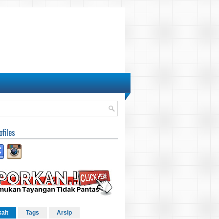
ofiles
kait
Tags
Arsip