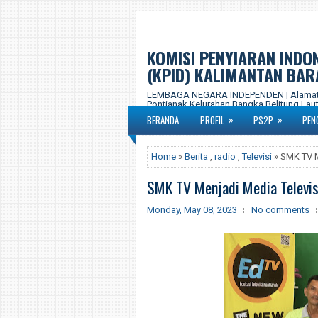
KOMISI PENYIARAN INDO
(KPID) KALIMANTAN BAR
LEMBAGA NEGARA INDEPENDEN | Alamat Ka
Pontianak Kelurahan Bangka Belitung Laut,
577-877 Email : kpid.propkalbar@gmail.c
»
»
BERANDA
PROFIL
PS2P
PEN
Home
»
Berita
,
radio
,
Televisi
» SMK TV M
SMK TV Menjadi Media Televisi
Monday, May 08, 2023
No comments