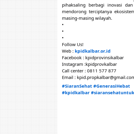
pihaksaling berbagi inovasi da
mendorong terciptanya ekosistem 
masing-masing wilayah.
•
•
•
Follow Us!
Web : 
kpidkalbar.or.id
Facebook : kpidprovinsikalbar
Instagram :kpidprovkalbar
Call center : 0811 577 877
Email : kpid.propkalbar@gmail.co
#SiaranSehat
#GenerasiHebat
#kpidkalbar
#siaransehatuntu