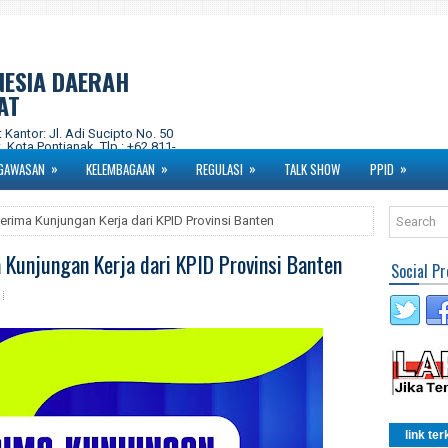
NESIA DAERAH
AT
ntor: Jl. Adi Sucipto No. 50
 Kota Pontianak. Tlp : +62 811-
om Instagram : kpidprovkalbar
»
»
»
»
GAWASAN
KELEMBAGAAN
REGULASI
TALK SHOW
PPID
erima Kunjungan Kerja dari KPID Provinsi Banten
 Kunjungan Kerja dari KPID Provinsi Banten
Social Pr
link ter