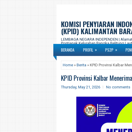
KOMISI PENYIARAN INDO
(KPID) KALIMANTAN BAR
LEMBAGA NEGARA INDEPENDEN | Alamat Ka
Pontianak Kelurahan Bangka Belitung Laut,
577-877 Email : kpid.propkalbar@gmail.c
»
»
BERANDA
PROFIL
PS2P
PEN
Home
»
Berita
» KPID Provinsi Kalbar Men
KPID Provinsi Kalbar Menerima
Thursday, May 21, 2026
No comments