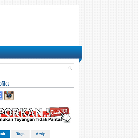
ofiles
kait
Tags
Arsip