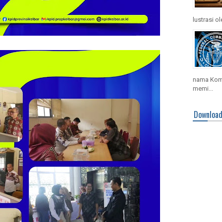
lustrasi o
nama Komis
memi...
Downloa