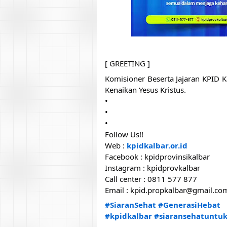
[ GREETING ]
Komisioner Beserta Jajaran KPID 
Kenaikan Yesus Kristus.
•
•
•
Follow Us!!
Web : 
kpidkalbar.or.id
Facebook : kpidprovinsikalbar
Instagram : kpidprovkalbar
Call center : 0811 577 877
Email : kpid.propkalbar@gmail.co
#SiaranSehat
#GenerasiHebat
#kpidkalbar
#siaransehatuntu