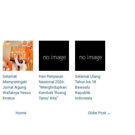
Selamat
Hari Penyiaran
Selamat Ulang
Memperingati
Nasional 2026:
Tahun ke-18
Jumat Agung
"Menghidupkan
Bawaslu
Wafatnya Yesus
Kembali 'Ruang
Republik
Kristus
Tamu' Kita"
Indonesia
Home
Older Post →