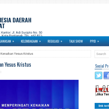
NESIA DAERAH
AT
ntor: Jl. Adi Sucipto No. 50
 Kota Pontianak. Tlp : +62 811-
om Instagram : kpidprovkalbar
»
»
»
»
GAWASAN
KELEMBAGAAN
REGULASI
TALK SHOW
PPID
Kenaikan Yesus Kristus
n Yesus Kristus
Social Pr
link ter