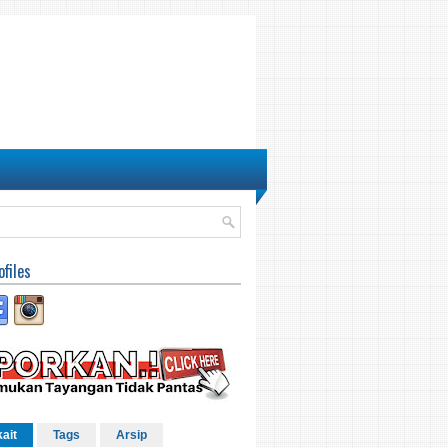
ofiles
kait
Tags
Arsip