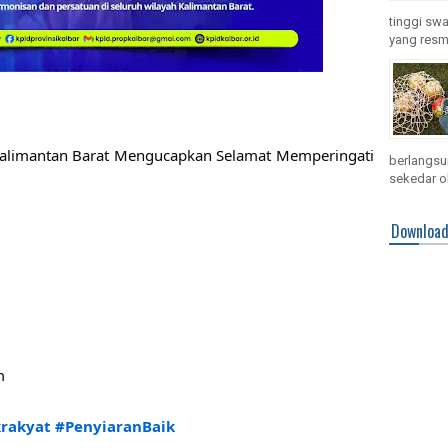
tinggi swa
yang resmi
Kalimantan Barat Mengucapkan Selamat Memperingati 
berlangsun
sekedar ol
Downloa
m 
krakyat
#PenyiaranBaik