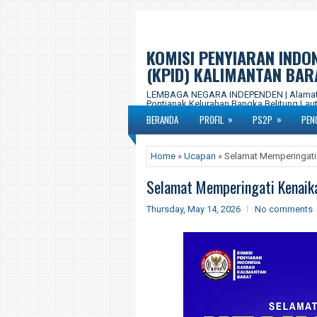
KOMISI PENYIARAN INDO
(KPID) KALIMANTAN BAR
LEMBAGA NEGARA INDEPENDEN | Alamat Ka
Pontianak Kelurahan Bangka Belitung Laut,
577-877 Email : kpid.propkalbar@gmail.c
»
»
BERANDA
PROFIL
PS2P
PEN
Home
»
Ucapan
» Selamat Memperingati 
Selamat Memperingati Kenaika
Thursday, May 14, 2026
No comments