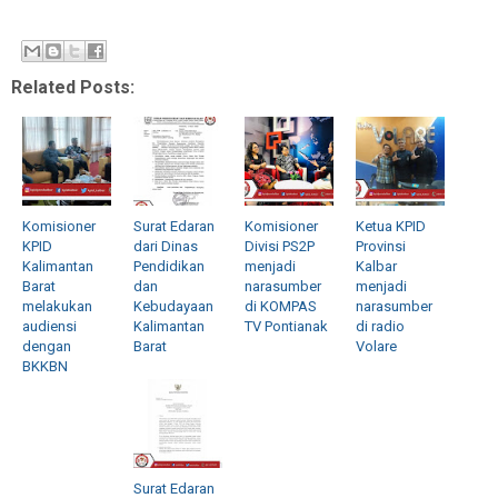
Related Posts:
Komisioner
Surat Edaran
Komisioner
Ketua KPID
KPID
dari Dinas
Divisi PS2P
Provinsi
Kalimantan
Pendidikan
menjadi
Kalbar
Barat
dan
narasumber
menjadi
melakukan
Kebudayaan
di KOMPAS
narasumber
audiensi
Kalimantan
TV Pontianak
di radio
dengan
Barat
Volare
BKKBN
Surat Edaran