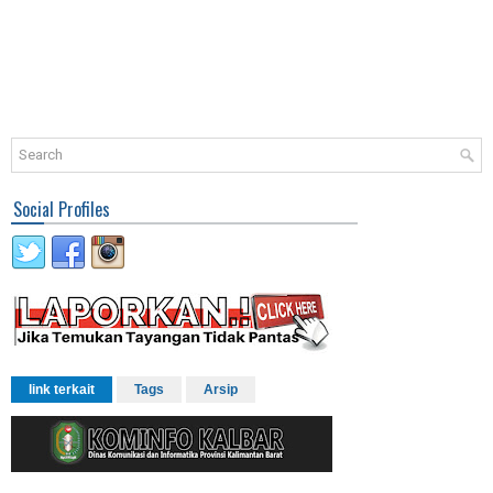
Social Profiles
link terkait
Tags
Arsip