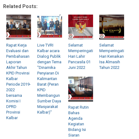
Related Posts:
Rapat Kerja
Live TVRI
Selamat
Selamat
Evaluasi dan
Kalbar acara
Memperingati
Memperingati
Pembahasan
Dialog Publik
Hari Lahir
Hari Kenaikan
Laporan
dengan Tema
Pancasila 01
Isa Almasih
Akhir Tahun
"Dinamika
Juni 2022
Tahun 2022
KPID Provinsi
Penyiaran Di
Kalbar
Kalimantan
Periode 2019-
Barat (Peran
2022
KPID
bersama
Membangun
Komisi I
Sumber Daya
DPRD
Masyarakat
Rapat Rutin
Provinsi
Kalbar)"
Bahas
Kalbar
Agenda
Kegiatan
Bidang Isi
Siaran