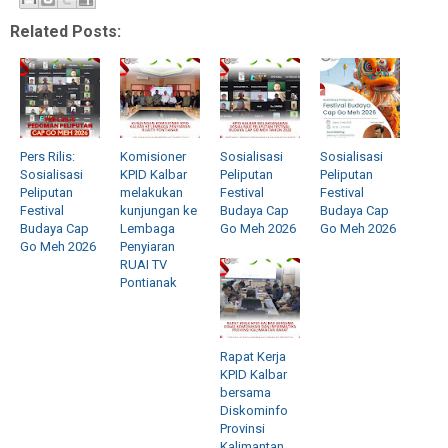
Related Posts:
Pers Rilis:
Komisioner
Sosialisasi
Sosialisasi
Sosialisasi
KPID Kalbar
Peliputan
Peliputan
Peliputan
melakukan
Festival
Festival
Festival
kunjungan ke
Budaya Cap
Budaya Cap
Budaya Cap
Lembaga
Go Meh 2026
Go Meh 2026
Go Meh 2026
Penyiaran
RUAI TV
Pontianak
Rapat Kerja
KPID Kalbar
bersama
Diskominfo
Provinsi
Kalimantan