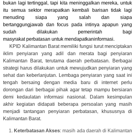
bukan
lagi
tertinggal
,
tapi kita meninggalkan mereka
, untuk
itu semua sektor
merapatkan kembali barisan tidak lagi
menuding siapa yang salah dan siapa
bertanggungjawab
dan focus pada
intinya apapun yang
sudah dilakukan pemerintah
bagi
masyrakat
perbatasan
untuk
mendapat
kan
informasi
.
KP
ID Kalimantan Barat memiliki fungsi turut menciptakan
iklim penyiaran yang adil dan merata bagi penyiaran
Kalimantan Barat, terutama daerah perbatasan. Berbagai
strategi harus dilakukan untuk mewujudkan penyiaran yang
sehat dan keberlanjutan. Lembaga penyiaran yang saat ini
tengah bersaing dengan media baru di internet perlu
dorongan dari berbagai pihak agar tetap mampu bersiaran
demi kedaulatan informasi nasional.
Dalam kesimpulan
akhir kegiatan didapati beberapa persoalan yang masih
menjadi tantangan penyiaran perbatasan, khususnya di
Kalimantan Barat.
1.
Keterbatasan Akses
: masih ada daerah di Kalimantan