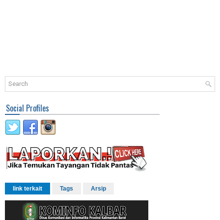
Social Profiles
link terkait
Tags
Arsip