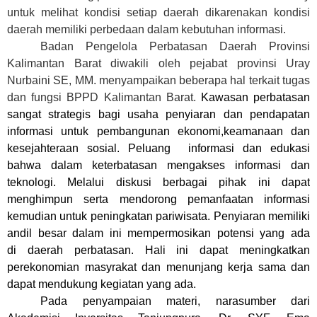
untuk melihat kondisi setiap daerah dikarenakan kondisi
daerah memiliki perbedaan dalam kebutuhan informasi.
Badan Pengelola Perbatasan Daerah Provinsi
Kalimantan Barat diwakili oleh pejabat provinsi Uray
Nurbaini SE, MM. menyampaikan beberapa hal terkait tugas
dan fungsi BPPD Kalimantan Barat.
K
awasan perbatasan
sangat strategis bagi usaha penyiaran dan pendapatan
informasi untuk pembangunan ekonomi,keamanaan dan
kesejahteraan sosial
. P
eluang
informasi dan edukasi
bahwa
dalam
keterbatasan mengakses informasi dan
teknologi
. Melalui diskusi berbagai pihak
ini dapat
me
nghimpun
serta mendorong
pemanfaat
an
informasi
kemudian untuk peningkatan pariwisata
. P
enyiaran
memiliki
andil besar dalam
ini mempermosikan
potensi
yang ada
di
daerah perbatasan
. Hali ini dapat
meningkatkan
perekonomian masyrakat d
an
menunjang kerja sama dan
dapat mendukung kegiatan yang ada
.
Pada penyampaian materi, narasumber dari