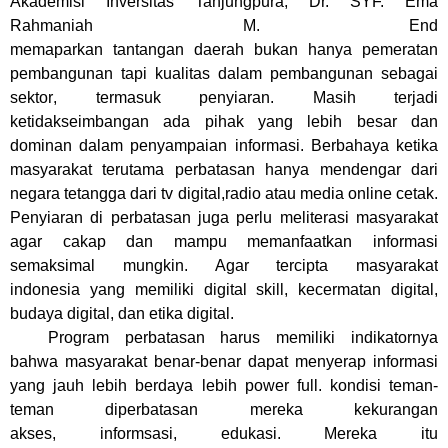
Akademisi Inversitas Tanjungpura, Dr. SYF. Ema
Rahmaniah M. End
memaparkan
t
antangan
daerah
bukan
hanya
pemeratan
pembangunan tapi kualitas dalam pembangunan sebagai
sektor
, termasuk penyiaran. Masih t
erjadi
ketidakseimbangan ada pihak yang lebih besar dan
dominan
dalam penyampaian informasi. B
erbahaya ketika
masy
a
rakat
terutama perbatasan hanya
mendengar dari
negara tetangga dari tv digital,radio atau media online cetak
.
Penyiaran di perbatasan juga perlu me
literasi
masyarakat
agar
cakap
dan mampu memanfaatkan informasi
semaksimal mungkin. Agar tercipta
masy
a
rakat
indonesia
yang memiliki
digital skill,
kecermatan digital,
budaya digital,
dan
etika digital
.
Program perbatasan harus memiliki
indikatornya
bahwa masy
a
rakat benar-benar dapat menyerap informasi
yang jauh lebih berdaya lebih power full
.
kondisi teman-
teman diperbatasan mereka kekurangan
akses,
informsasi,
edukasi
. M
ereka itu