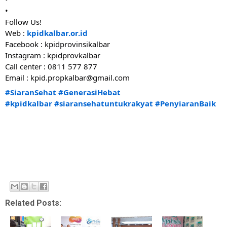
•
Follow Us!
Web : 
kpidkalbar.or.id
Facebook : kpidprovinsikalbar
Instagram : kpidprovkalbar
Call center : 0811 577 877
Email : kpid.propkalbar@gmail.com 
#SiaranSehat
#GenerasiHebat
#kpidkalbar
#siaransehatuntukrakyat
#PenyiaranBaik
Related Posts: