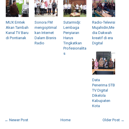
MUX Emtek
Sonora FM
Sutarmidji:
Radio-Televisi
Akan Tambah
mengoptimal
Lembaga
Mujahidin;Me
Kanal TV Baru
kan Internet
Penyiaran
dia Dakwah
di Pontianak
Dalam Bisnis
Harus
kreatif di era
Radio
Tingkatkan
Digital
Profesionalita
s
Data
Penerima STB
TV Digital
Dikelola
Kabupaten
Kota
← Newer Post
Home
Older Post →