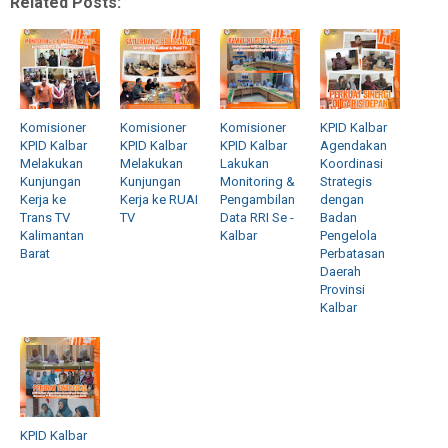
Related Posts:
Komisioner
Komisioner
Komisioner
KPID Kalbar
KPID Kalbar
KPID Kalbar
KPID Kalbar
Agendakan
Melakukan
Melakukan
Lakukan
Koordinasi
Kunjungan
Kunjungan
Monitoring &
Strategis
Kerja ke
Kerja ke RUAI
Pengambilan
dengan
Trans TV
TV
Data RRI Se -
Badan
Kalimantan
Kalbar
Pengelola
Barat
Perbatasan
Daerah
Provinsi
Kalbar
KPID Kalbar