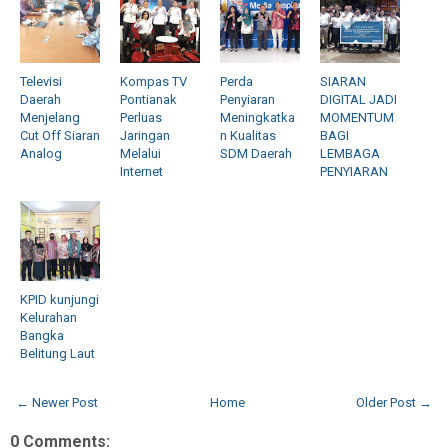
Televisi
Kompas TV
Perda
SIARAN
Daerah
Pontianak
Penyiaran
DIGITAL JADI
Menjelang
Perluas
Meningkatka
MOMENTUM
Cut Off Siaran
Jaringan
n Kualitas
BAGI
Analog
Melalui
SDM Daerah
LEMBAGA
Internet
PENYIARAN
KPID kunjungi
Kelurahan
Bangka
Belitung Laut
← Newer Post
Home
Older Post →
0 Comments: