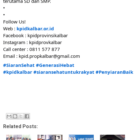
terutama SD dan SMP.
•
•
Follow Us!
Web : 
kpidkalbar.or.id
Facebook : kpidprovinsikalbar
Instagram : kpidprovkalbar
Call center : 0811 577 877
Email : kpid.propkalbar@gmail.com 
#SiaranSehat
#GenerasiHebat
#kpidkalbar
#siaransehatuntukrakyat
#PenyiaranBaik
Related Posts: