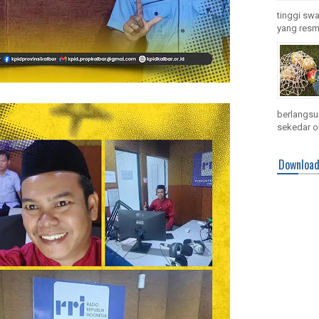
tinggi swa
yang resmi
berlangsun
sekedar ol
Downloa