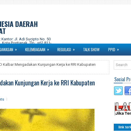
NESIA DAERAH
AT
ntor: Jl. Adi Sucipto No. 50
 Kota Pontianak. Tlp : +62 811-
om Instagram : kpidprovkalbar
»
»
»
»
GAWASAN
KELEMBAGAAN
REGULASI
TALK SHOW
PPID
D Kalbar Mengadakan Kunjungan Kerja ke RRI Kabupaten
Social Pr
dakan Kunjungan Kerja ke RRI Kabupaten
ts
link ter