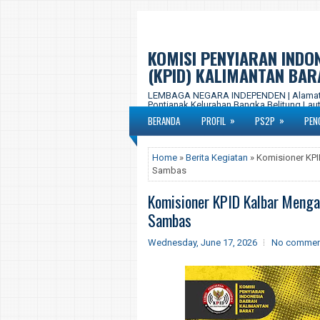
KOMISI PENYIARAN INDO
(KPID) KALIMANTAN BAR
LEMBAGA NEGARA INDEPENDEN | Alamat Ka
Pontianak Kelurahan Bangka Belitung Laut,
577-877 Email : kpid.propkalbar@gmail.c
»
»
BERANDA
PROFIL
PS2P
PEN
Home
»
Berita Kegiatan
» Komisioner KPI
Sambas
Komisioner KPID Kalbar Menga
Sambas
Wednesday, June 17, 2026
No commen