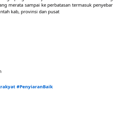
ng merata sampai ke perbatasan termasuk penyebar 
tah kab, provinsi dan pusat
m 
krakyat
#PenyiaranBaik