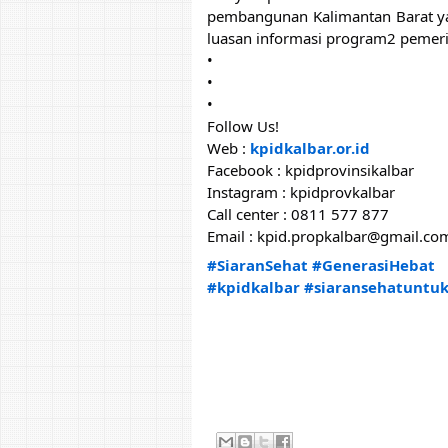
pembangunan Kalimantan Barat ya
luasan informasi program2 pemerin
•
•
•
Follow Us!
Web : 
kpidkalbar.or.id
Facebook : kpidprovinsikalbar
Instagram : kpidprovkalbar
Call center : 0811 577 877
Email : kpid.propkalbar@gmail.co
#SiaranSehat
#GenerasiHebat
#kpidkalbar
#siaransehatuntu