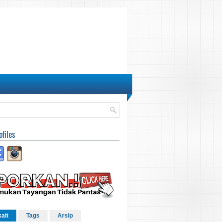
ofiles
kait
Tags
Arsip