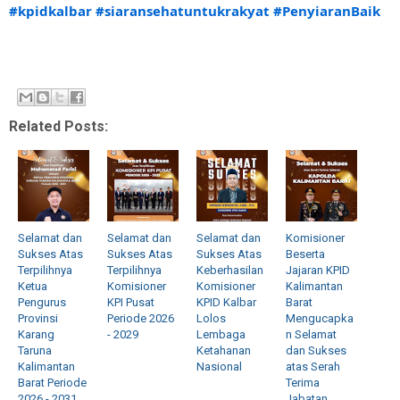
#kpidkalbar
#siaransehatuntukrakyat
#PenyiaranBaik
Related Posts:
Selamat dan
Selamat dan
Selamat dan
Komisioner
Sukses Atas
Sukses Atas
Sukses Atas
Beserta
Terpilihnya
Terpilihnya
Keberhasilan
Jajaran KPID
Ketua
Komisioner
Komisioner
Kalimantan
Pengurus
KPI Pusat
KPID Kalbar
Barat
Provinsi
Periode 2026
Lolos
Mengucapka
Karang
- 2029
Lembaga
n Selamat
Taruna
Ketahanan
dan Sukses
Kalimantan
Nasional
atas Serah
Barat Periode
Terima
2026 - 2031
Jabatan