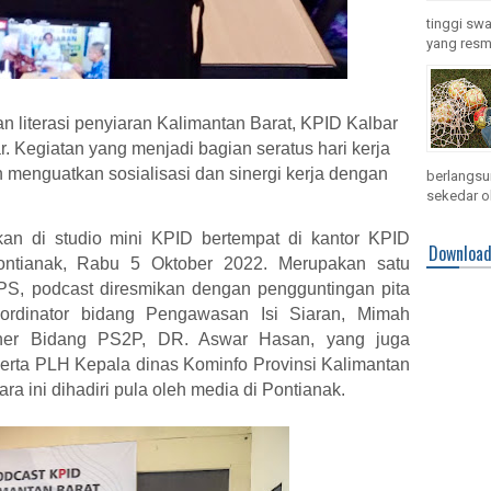
tinggi swa
yang resmi
an literasi penyiaran Kalimantan Barat, KPID Kalbar
 Kegiatan yang menjadi bagian seratus hari kerja
menguatkan sosialisasi dan sinergi kerja dengan
berlangsun
sekedar ol
an di studio mini KPID bertempat di kantor KPID
Downloa
 Pontianak, Rabu 5 Oktober 2022. Merupakan satu
PS, podcast diresmikan dengan pengguntingan pita
ordinator bidang Pengawasan Isi Siaran, Mimah
oner Bidang PS2P, DR. Aswar Hasan, yang juga
serta PLH Kepala dinas Kominfo Provinsi Kalimantan
ra ini dihadiri pula oleh media di Pontianak.