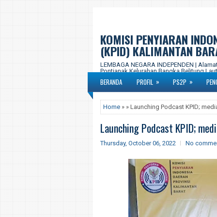
KOMISI PENYIARAN INDO
(KPID) KALIMANTAN BAR
LEMBAGA NEGARA INDEPENDEN | Alamat Ka
Pontianak Kelurahan Bangka Belitung Laut,
577-877 Email : kpid.propkalbar@gmail.c
»
»
BERANDA
PROFIL
PS2P
PEN
Home
» » Launching Podcast KPID; media 
Launching Podcast KPID; media 
Thursday, October 06, 2022
No comme