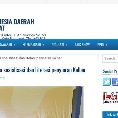
NESIA DAERAH
AT
ntor: Jl. Adi Sucipto No. 50
 Kota Pontianak. Tlp : +62 811-
om Instagram : kpidprovkalbar
»
»
»
»
GAWASAN
KELEMBAGAAN
REGULASI
TALK SHOW
PPID
sosialisasi dan literasi penyiaran Kalbar
sosialisasi dan literasi penyiaran Kalbar
Social Pr
nts
link ter