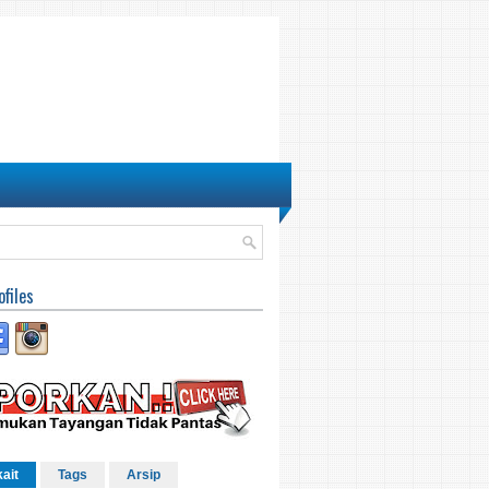
ofiles
kait
Tags
Arsip