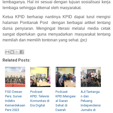
lembaganya. Hal ini sesuai dengan tujuan sosialisasi kerja
lembaga sehingga dikenal oleh masyarakat.
Ketua KPID berharap nantinya KPID dapat turut mengisi
halaman Pontianak Post dengan berbagai artikel tentang
dunia penyiaran. Mengingat literasi melalui media cetak
sangat diperlukan guna menyadarkan masyarakat tentang
memilah dan memilih tontonan yang sehat.
(pc)
Related Posts:
FGD Dewan
Podcast
Podcast
AJI:Tantanga
Pers: Survei
KPID: Televisi
KPID:Mengaw
n dan
Indeks
Komunitas di
al Siaran
Peluang
Kemerdekaan
Era Digital
Sehat di
Independensi
Pers 2023
Daerah
Jurnalis di