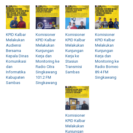
KPID Kalbar
Komisioner
Komisioner
Komisioner
Melakukan
KPID Kalbar
KPID Kalbar
KPID Kalbar
Audiensi
Melakukan
Melakukan
Melakukan
Bersama
Kunjungan
Kunjungan
Kunjungan
Kepala Dinas
Kerja dan
Kerja ke
Kerja dan
Komunikasi
Monitoring ke
Stasiun
Monitoring ke
dan
Radio Citra
Transmisi
Radio Borneo
Informatika
Singkawang
Sambas
89.4 FM
Kabupaten
101.2 FM
Singkawang
Sambas
Singkawang
Komisioner
KPID Kalbar
Melakukan
Kunjungan